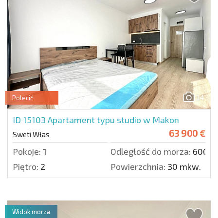
14
Polecić
ID 15103
Apartament typu studio w Makon
63 900 €
Sweti Włas
Pokoje:
1
Odległość do morza:
600 m
Piętro:
2
Powierzchnia:
30 mkw.
Widok morza