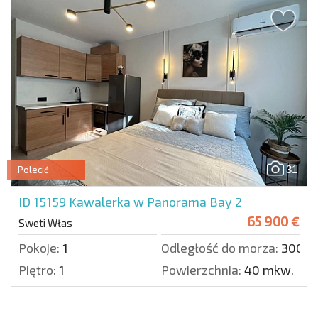
31
Polecić
ID 15159
Kawalerka w Panorama Bay 2
65 900 €
Sweti Włas
Pokoje:
1
Odległość do morza:
300 m
Piętro:
1
Powierzchnia:
40 mkw.