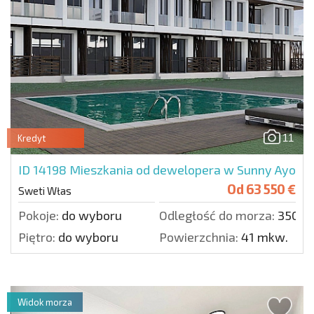
11
Kredyt
ID 14198
Mieszkania od dewelopera w Sunny Ayo
Od
63 550 €
Sweti Włas
Pokoje:
do wyboru
Odległość do morza:
350 m
Piętro:
do wyboru
Powierzchnia:
41 mkw.
Widok morza