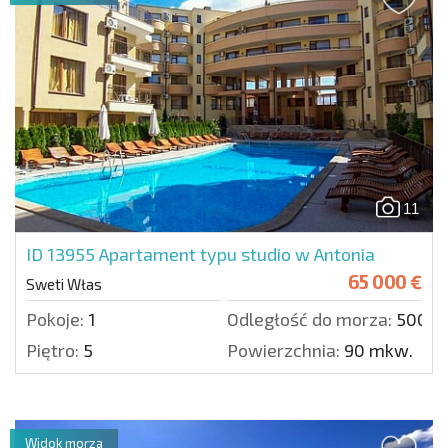
11
ID 13955
Apartament typu studio w Antonia
65 000 €
Sweti Włas
Pokoje:
1
Odległość do morza:
500 m
Piętro:
5
Powierzchnia:
90 mkw.
Widok morza