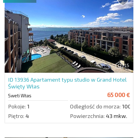
15
ID 13936
Apartament typu studio w Grand Hotel
Święty Włas
65 000 €
Sweti Włas
Pokoje:
1
Odległość do morza:
100 m
Piętro:
4
Powierzchnia:
43 mkw.