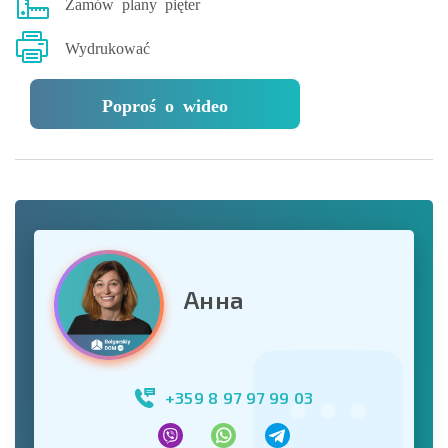
Zamów plany pięter
Wydrukować
Poproś o wideo
Анна
+359 8 97 97 99 03