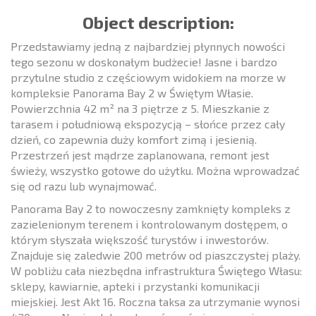
Object description:
Przedstawiamy jedną z najbardziej płynnych nowości
tego sezonu w doskonałym budżecie! Jasne i bardzo
przytulne studio z częściowym widokiem na morze w
kompleksie Panorama Bay 2 w Świętym Własie.
Powierzchnia 42 m² na 3 piętrze z 5. Mieszkanie z
tarasem i południową ekspozycją – słońce przez cały
dzień, co zapewnia duży komfort zimą i jesienią.
Przestrzeń jest mądrze zaplanowana, remont jest
świeży, wszystko gotowe do użytku. Można wprowadzać
się od razu lub wynajmować.
Panorama Bay 2 to nowoczesny zamknięty kompleks z
zazielenionym terenem i kontrolowanym dostępem, o
którym słyszała większość turystów i inwestorów.
Znajduje się zaledwie 200 metrów od piaszczystej plaży.
W pobliżu cała niezbędna infrastruktura Świętego Własu:
sklepy, kawiarnie, apteki i przystanki komunikacji
miejskiej. Jest Akt 16. Roczna taksa za utrzymanie wynosi