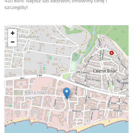
420 euro. Napisz lub zadzwoń, omówimy cenę i
szczegóły!
+
−