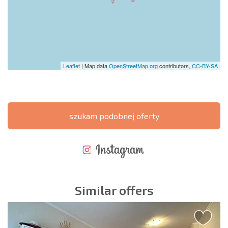
Leaflet
| Map data
OpenStreetMap.org
contributors,
CC-BY-SA
szukam podobnej oferty
NOWA ROZSZERZONA SIATKA POŁĄCZEŃ LOTNICZYCH
KOSZTY PRZY ZAKUPIE NIERUCHOMOŚCI
ROCZNE KOSZTY UTRZYMANIA NIERUCHOMOŚCI
Similar offers