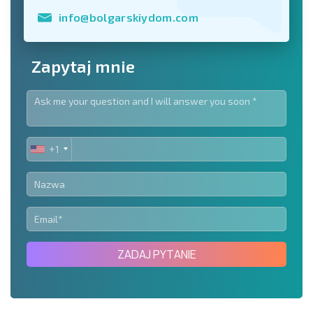
info@bolgarskiydom.com
Zapytaj mnie
+1
UNITED
STATES
+1
ZADAJ PYTANIE