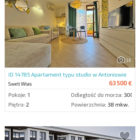
16
ID 14785
Apartament typu studio w Antoniowie
63 500 €
Sweti Włas
Pokoje:
1
Odległość do morza:
300 m
Piętro:
2
Powierzchnia:
38 mkw.