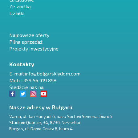
Ze zniżką
Działki
Najnowsze oferty
Pilna sprzedaż
Projekty inwestycyjne
Kontakty
E-mail:
info@bolgarskiydom.com
Mob:+359 56 919 898
Śledźcie nas na:
Nasze adresy w Bułgarii
Varna
,
ul. Jan Hunyadi 6, baza Sortovi Semena, biuro 5
Stadium Quarter, 34
,
8230
,
Nessebar
RU
Burgas
,
ul. Dame Gruev 6, biuro 4
€
EN