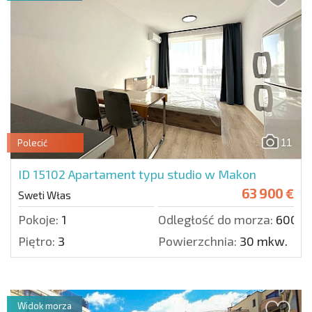
11
Polecić
ID 15102
Apartament typu studio w Makon
63 900 €
Sweti Włas
Pokoje:
1
Odległość do morza:
600 m
Piętro:
3
Powierzchnia:
30 mkw.
Widok morza