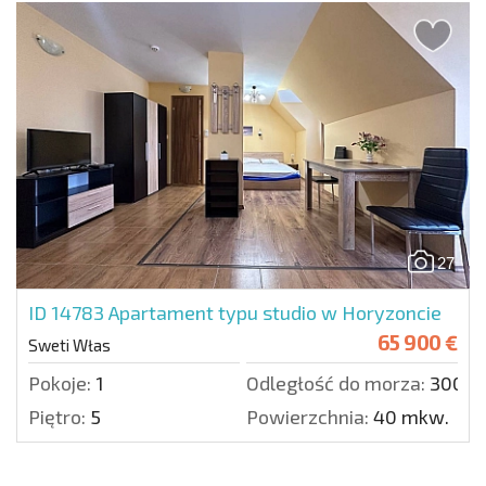
27
ID 14783
Apartament typu studio w Horyzoncie
65 900 €
Sweti Włas
Pokoje:
1
Odległość do morza:
300 m
Piętro:
5
Powierzchnia:
40 mkw.