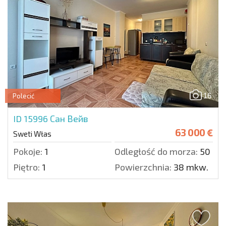
16
Polecić
ID 15996
Сан Вейв
63 000 €
Sweti Włas
Pokoje:
1
Odległość do morza:
50 m.
Piętro:
1
Powierzchnia:
38 mkw.