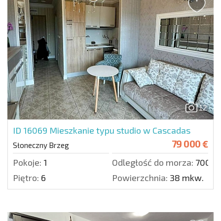
12
ID 16069
Mieszkanie typu studio w Cascadas
79 000 €
Słoneczny Brzeg
Pokoje:
1
Odległość do morza:
700 m
Piętro:
6
Powierzchnia:
38 mkw.