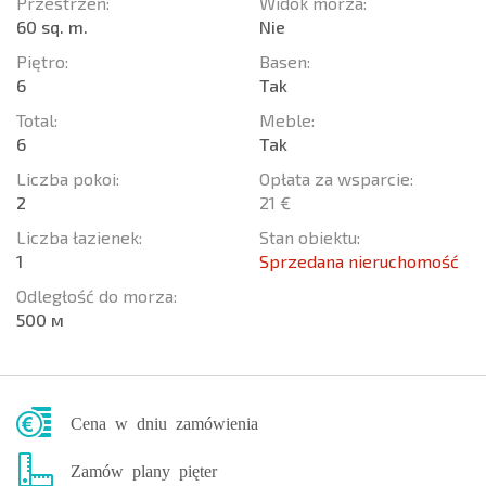
Przestrzeń:
Widok morza:
60 sq. m.
Nie
Piętro:
Basen:
6
Tak
Total:
Meble:
6
Tak
Liczba pokoi:
Opłata za wsparcie:
2
21 €
Liczba łazienek:
Stan obiektu:
1
Sprzedana nieruchomość
Odległość do morza:
500 м
Cena w dniu zamówienia
Zamów plany pięter