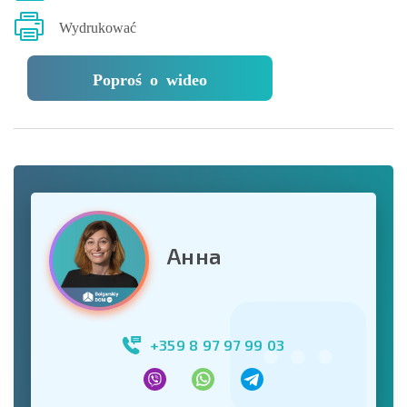
Wydrukować
Poproś o wideo
Анна
+359 8 97 97 99 03