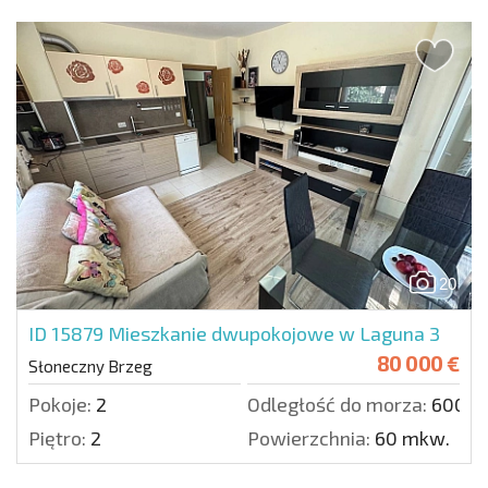
20
ID 15879
Mieszkanie dwupokojowe w Laguna 3
80 000 €
Słoneczny Brzeg
Pokoje:
2
Odległość do morza:
600 m
Piętro:
2
Powierzchnia:
60 mkw.