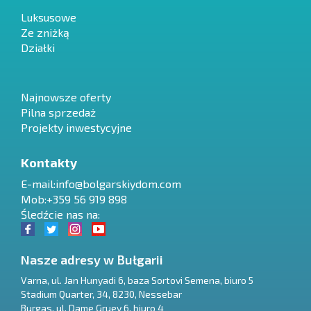
Luksusowe
Ze zniżką
Działki
Najnowsze oferty
Pilna sprzedaż
Projekty inwestycyjne
Kontakty
E-mail:
info@bolgarskiydom.com
Mob:+359 56 919 898
Śledźcie nas na:
Nasze adresy w Bułgarii
Varna
,
ul. Jan Hunyadi 6, baza Sortovi Semena, biuro 5
Stadium Quarter, 34
,
8230
,
Nessebar
RU
Burgas
,
ul. Dame Gruev 6, biuro 4