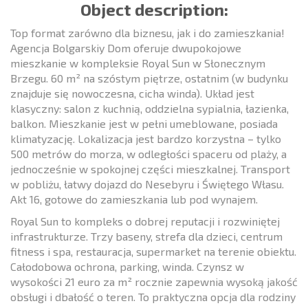
Object description:
Top format zarówno dla biznesu, jak i do zamieszkania!
Agencja Bolgarskiy Dom oferuje dwupokojowe
mieszkanie w kompleksie Royal Sun w Słonecznym
Brzegu. 60 m² na szóstym piętrze, ostatnim (w budynku
znajduje się nowoczesna, cicha winda). Układ jest
klasyczny: salon z kuchnią, oddzielna sypialnia, łazienka,
balkon. Mieszkanie jest w pełni umeblowane, posiada
klimatyzację. Lokalizacja jest bardzo korzystna – tylko
500 metrów do morza, w odległości spaceru od plaży, a
jednocześnie w spokojnej części mieszkalnej. Transport
w pobliżu, łatwy dojazd do Nesebyru i Świętego Własu.
Akt 16, gotowe do zamieszkania lub pod wynajem.
Royal Sun to kompleks o dobrej reputacji i rozwiniętej
infrastrukturze. Trzy baseny, strefa dla dzieci, centrum
fitness i spa, restauracja, supermarket na terenie obiektu.
Całodobowa ochrona, parking, winda. Czynsz w
wysokości 21 euro za m² rocznie zapewnia wysoką jakość
obsługi i dbałość o teren. To praktyczna opcja dla rodziny