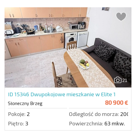
21
ID 15346
Dwupokojowe mieszkanie w Elite 1
80 900 €
Słoneczny Brzeg
Pokoje:
2
Odległość do morza:
200 m
Piętro:
3
Powierzchnia:
63 mkw.