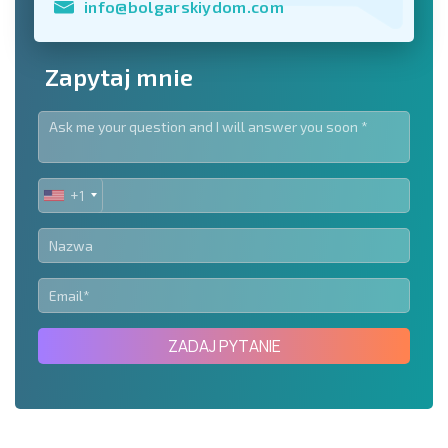
info@bolgarskiydom.com
Zapytaj mnie
+1
UNITED
STATES
+1
ZADAJ PYTANIE