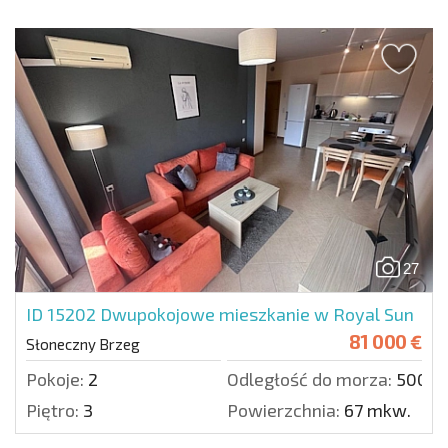
27
ID 15202
Dwupokojowe mieszkanie w Royal Sun
81 000 €
Słoneczny Brzeg
Pokoje:
2
Odległość do morza:
500 m
Piętro:
3
Powierzchnia:
67 mkw.