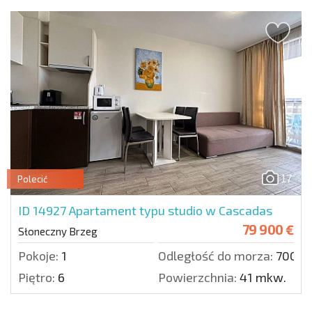
17
Polecić
ID 14927
Apartament typu studio w Cascadas
79 900 €
Słoneczny Brzeg
Pokoje:
1
Odległość do morza:
700 m
Piętro:
6
Powierzchnia:
41 mkw.