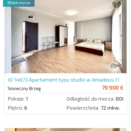
Widok morza
26
ID 14673
Apartament typu studio w Amadeus 11
79 900 €
Słoneczny Brzeg
Pokoje:
1
Odległość do morza:
800 m
Piętro:
6
Powierzchnia:
72 mkw.