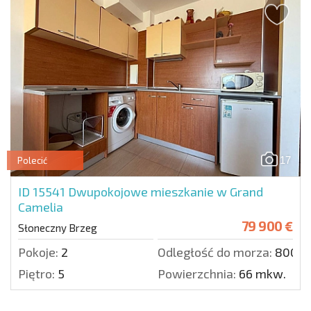
17
Polecić
ID 15541
Dwupokojowe mieszkanie w Grand
Camelia
79 900 €
Słoneczny Brzeg
Pokoje:
2
Odległość do morza:
800 m
Piętro:
5
Powierzchnia:
66 mkw.