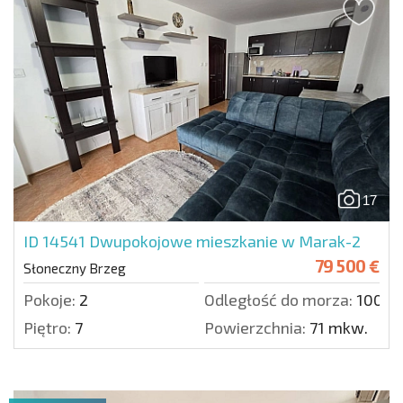
17
ID 14541
Dwupokojowe mieszkanie w Marak-2
79 500 €
Słoneczny Brzeg
Pokoje:
2
Odległość do morza:
1000 
Piętro:
7
Powierzchnia:
71 mkw.