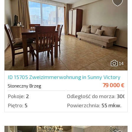
14
ID 15705
Zweizimmerwohnung in Sunny Victory
79 000 €
Słoneczny Brzeg
Pokoje:
2
Odległość do morza:
300 m
Piętro:
5
Powierzchnia:
55 mkw.