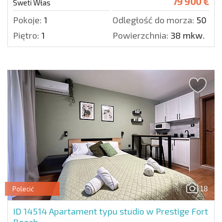
79 900 €
Sweti Włas
Pokoje:
1
Odległość do morza:
50 m.
Piętro:
1
Powierzchnia:
38 mkw.
18
Polecić
ID 14514
Apartament typu studio w Prestige Fort