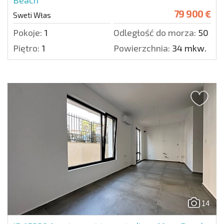
Beach
79 900 €
Sweti Włas
Pokoje:
1
Odległość do morza:
50 m.
Piętro:
1
Powierzchnia:
34 mkw.
14