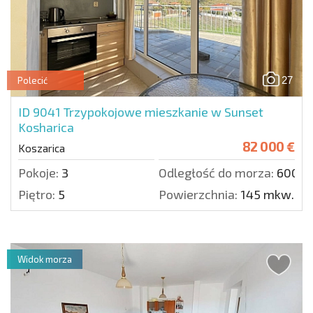
27
Polecić
ID 9041
Trzypokojowe mieszkanie w Sunset
Kosharica
82 000 €
Koszarica
Pokoje:
3
Odległość do morza:
6000 
Piętro:
5
Powierzchnia:
145 mkw.
Widok morza