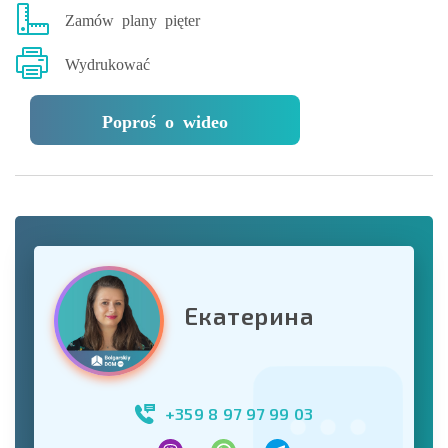
Zamów plany pięter
Wydrukować
Poproś o wideo
Екатерина
+359 8 97 97 99 03