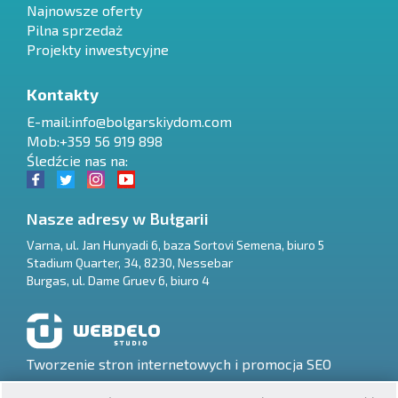
Najnowsze oferty
Pilna sprzedaż
Projekty inwestycyjne
Kontakty
E-mail:
info@bolgarskiydom.com
Mob:+359 56 919 898
Śledźcie nas na:
Nasze adresy w Bułgarii
Varna
,
ul. Jan Hunyadi 6, baza Sortovi Semena, biuro 5
Stadium Quarter, 34
,
8230
,
Nessebar
RU
Burgas
,
ul. Dame Gruev 6, biuro 4
€
EN
$
UA
Tworzenie stron internetowych i promocja SEO
₽
PL