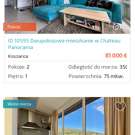
22
Polecić
ID 10595
Dwupokojowe mieszkanie w Chateau
Panorama
81 000 €
Koszarica
Pokoje:
2
Odległość do morza:
3500 
Piętro:
1
Powierzchnia:
75 mkw.
Widok morza