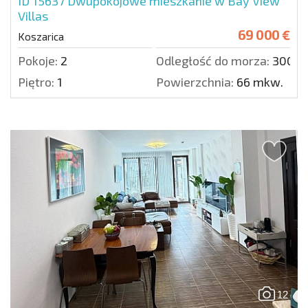
ID 15637
Dwupokojowe mieszkanie w Bay View
Villas
69 000 €
Koszarica
Pokoje:
2
Odległość do morza:
3000 
Piętro:
1
Powierzchnia:
66 mkw.
12