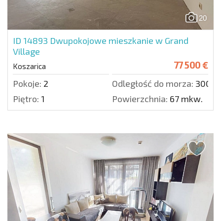
20
ID 14893
Dwupokojowe mieszkanie w Grand
Village
77 500 €
Koszarica
Pokoje:
2
Odległość do morza:
3000 
Piętro:
1
Powierzchnia:
67 mkw.