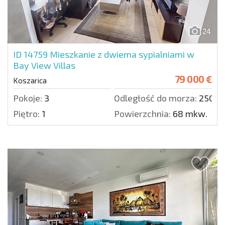
24
ID 14759
Mieszkanie z dwiema sypialniami w
Bay View Villas
79 000 €
Koszarica
Pokoje:
3
Odległość do morza:
2500 
Piętro:
1
Powierzchnia:
68 mkw.