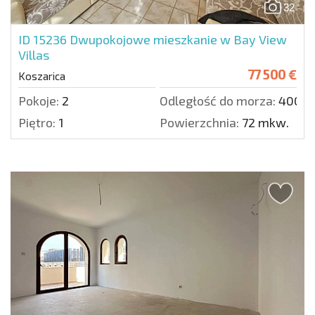
32
ID 15236
Dwupokojowe mieszkanie w Bay View
Villas
77 500 €
Koszarica
Pokoje:
2
Odległość do morza:
4000 
Piętro:
1
Powierzchnia:
72 mkw.