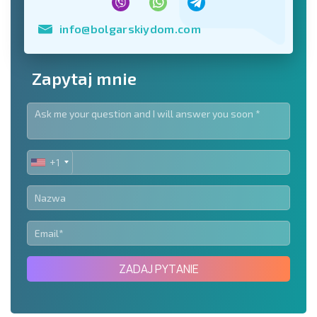
info@bolgarskiydom.com
Zapytaj mnie
+1
UNITED
STATES
+1
ZADAJ PYTANIE