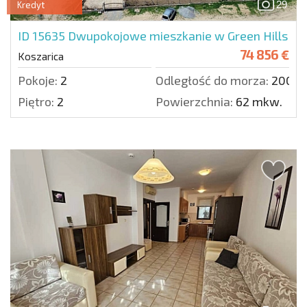
29
Kredyt
ID 15635
Dwupokojowe mieszkanie w Green Hills
74 856 €
Koszarica
Pokoje:
2
Odległość do morza:
2000 
Piętro:
2
Powierzchnia:
62 mkw.