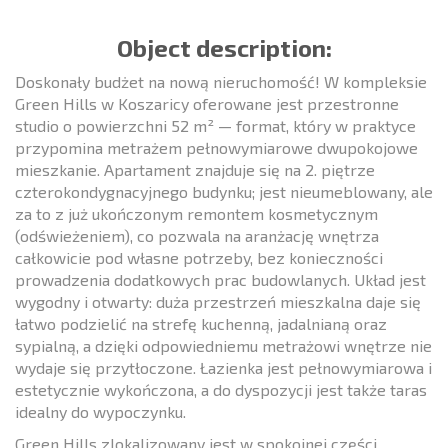
Object description:
Doskonały budżet na nową nieruchomość! W kompleksie
Green Hills w Koszaricy oferowane jest przestronne
studio o powierzchni 52 m² — format, który w praktyce
przypomina metrażem pełnowymiarowe dwupokojowe
mieszkanie. Apartament znajduje się na 2. piętrze
czterokondygnacyjnego budynku; jest nieumeblowany, ale
za to z już ukończonym remontem kosmetycznym
(odświeżeniem), co pozwala na aranżację wnętrza
całkowicie pod własne potrzeby, bez konieczności
prowadzenia dodatkowych prac budowlanych. Układ jest
wygodny i otwarty: duża przestrzeń mieszkalna daje się
łatwo podzielić na strefę kuchenną, jadalnianą oraz
sypialną, а dzięki odpowiedniemu metrażowi wnętrze nie
wydaje się przytłoczone. Łazienka jest pełnowymiarowa i
estetycznie wykończona, a do dyspozycji jest także taras
idealny do wypoczynku.
Green Hills zlokalizowany jest w spokojnej części