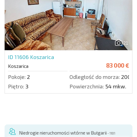
21
ID 11606
Koszarica
83 000 €
Koszarica
Pokoje:
2
Odległość do morza:
2000 
Piętro:
3
Powierzchnia:
54 mkw.
Niedrogie nieruchomości wtórne w Bułgarii
- 1181