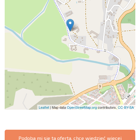
Leaflet
| Map data
OpenStreetMap.org
contributors,
CC-BY-SA
Podoba mi się ta oferta, chcę wiedzieć więcej