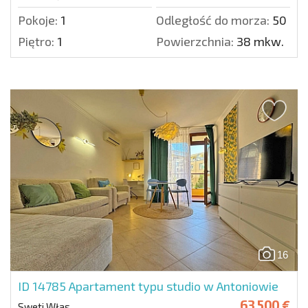
Pokoje:
1
Odległość do morza:
50 m.
Piętro:
1
Powierzchnia:
38 mkw.
16
ID 14785
Apartament typu studio w Antoniowie
63 500 €
Sweti Włas