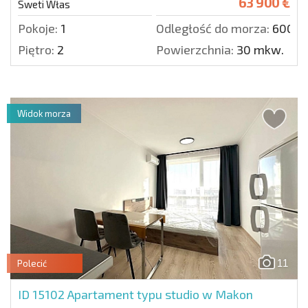
63 900 €
Sweti Włas
Pokoje:
1
Odległość do morza:
600 m
Piętro:
2
Powierzchnia:
30 mkw.
Widok morza
11
Polecić
ID 15102
Apartament typu studio w Makon