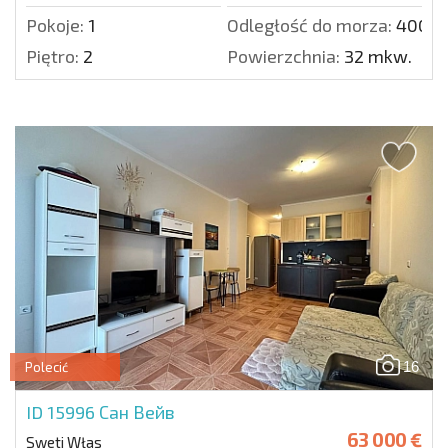
Pokoje:
1
Odległość do morza:
400 m
Piętro:
2
Powierzchnia:
32 mkw.
16
Polecić
ID 15996
Сан Вейв
63 000 €
Sweti Włas