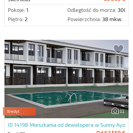
Pokoje:
1
Odległość do morza:
300 m
Piętro:
2
Powierzchnia:
38 mkw.
11
Kredyt
ID 14198
Mieszkania od dewelopera w Sunny Ayo
Od
63 550 €