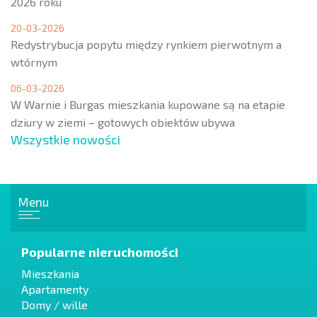
2026 roku
20-03-2026
Redystrybucja popytu między rynkiem pierwotnym a
wtórnym
06-03-2026
W Warnie i Burgas mieszkania kupowane są na etapie
dziury w ziemi – gotowych obiektów ubywa
Wszystkie nowości
Menu
Popularne nieruchomości
Mieszkania
Apartamenty
Domy / wille