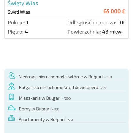
Święty Włas
65 000 €
Sweti Włas
Pokoje:
1
Odległość do morza:
100 m
Piętro:
4
Powierzchnia:
43 mkw.
Niedrogie nieruchomości wtórne w Bułgarii
- 1181
Bułgarska nieruchomość od dewelopera
- 229
Mieszkania w Bułgarii
- 1290
Domy w Bułgarii
- 100
Apartamenty w Bułgarii
- 551