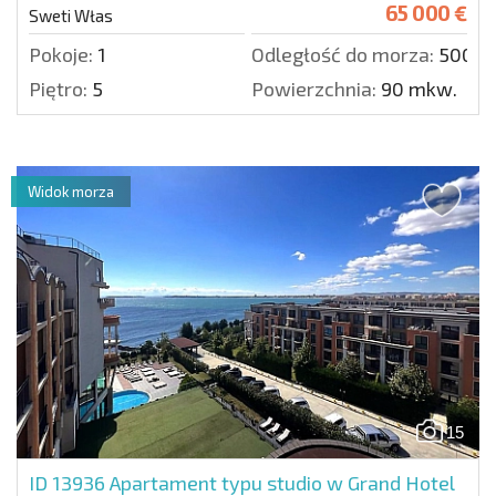
65 000 €
Sweti Włas
Pokoje:
1
Odległość do morza:
500 m
Piętro:
5
Powierzchnia:
90 mkw.
Widok morza
15
ID 13936
Apartament typu studio w Grand Hotel