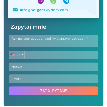
info@bolgarskiydom.com
Zapytaj mnie
+1
UNITED
STATES
+1
ZADAJ PYTANIE