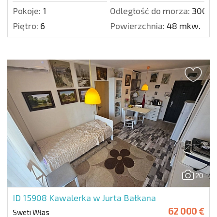
Pokoje:
1
Odległość do morza:
300 m
Piętro:
6
Powierzchnia:
48 mkw.
20
ID 15908
Kawalerka w Jurta Bałkana
62 000 €
Sweti Włas