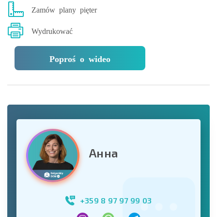
Zamów plany pięter
Wydrukować
Poproś o wideo
Анна
+359 8 97 97 99 03