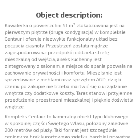
Object description:
Kawalerka o powierzchni 41 m² zlokalizowana jest na
pierwszym piętrze (druga kondygnacja) w kompleksie
Centaur i oferuje niezwykle funkcjonalny układ bez
poczucia ciasnoty. Przestrzeń została mądrze
zagospodarowana: przedpokój oddziela strefę
mieszkalną od wejścia, aneks kuchenny jest
zintegrowany z salonem, a miejsce do spania pozwala na
zachowanie prywatności i komfortu. Mieszkanie jest
sprzedawane z meblami oraz sprzętem AGD, dzięki
czemu po zakupie nie trzeba martwić się o urządzanie
wnętrza czy dodatkowe koszty. Taras stanowi przyjemne
przedłużenie przestrzeni mieszkalnej i pięknie doświetla
wnętrze.
Kompleks Centaur to kameralny obiekt typu klubowego
w spokojnej części Świętego Własu, położony zaledwie
200 metrów od plaży. Taki format jest szczególnie
ceniony za brak kurortowego zgiełku, bardziej prywatną