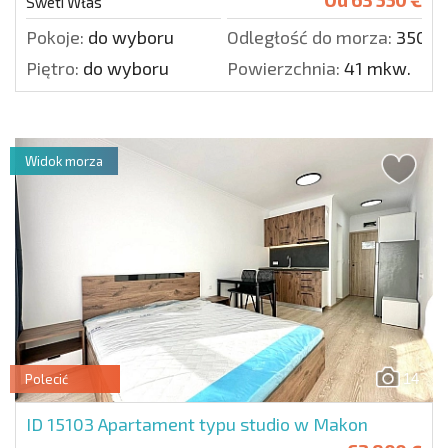
Sweti Włas
Pokoje:
do wyboru
Odległość do morza:
350 m
Piętro:
do wyboru
Powierzchnia:
41 mkw.
Widok morza
14
Polecić
ID 15103
Apartament typu studio w Makon