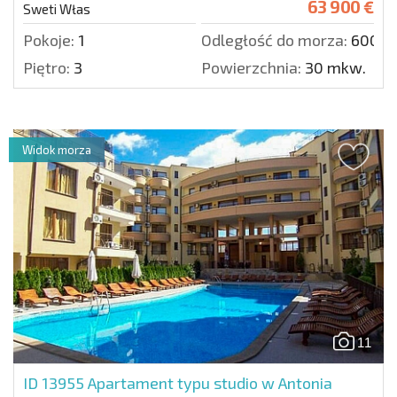
63 900 €
Sweti Włas
Pokoje:
1
Odległość do morza:
600 m
Piętro:
3
Powierzchnia:
30 mkw.
Widok morza
11
ID 13955
Apartament typu studio w Antonia