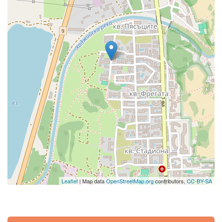
Leaflet
| Map data
OpenStreetMap.org
contributors,
CC-BY-SA