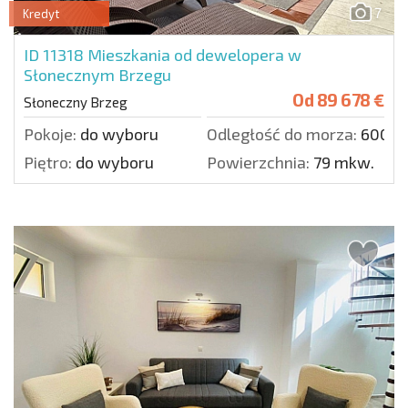
7
Kredyt
ID 11318
Mieszkania od dewelopera w
Słonecznym Brzegu
Od
89 678 €
Słoneczny Brzeg
Pokoje:
do wyboru
Odległość do morza:
600 m
Piętro:
do wyboru
Powierzchnia:
79 mkw.