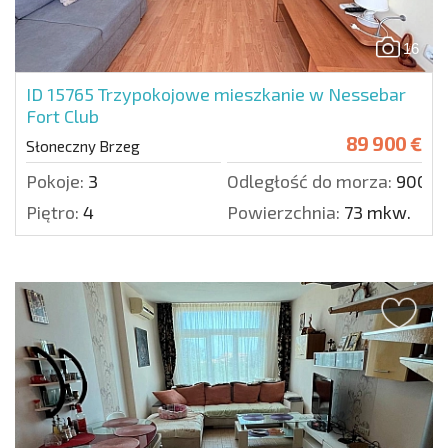
16
ID 15765
Trzypokojowe mieszkanie w Nessebar
Fort Club
89 900 €
Słoneczny Brzeg
Pokoje:
3
Odległość do morza:
900 m
Piętro:
4
Powierzchnia:
73 mkw.