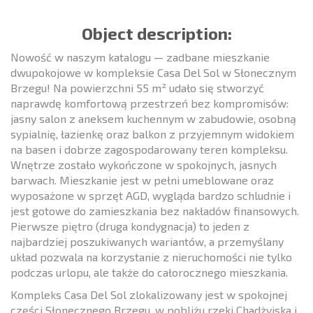
Object description:
Nowość w naszym katalogu — zadbane mieszkanie
dwupokojowe w kompleksie Casa Del Sol w Słonecznym
Brzegu! Na powierzchni 55 m² udało się stworzyć
naprawdę komfortową przestrzeń bez kompromisów:
jasny salon z aneksem kuchennym w zabudowie, osobną
sypialnię, łazienkę oraz balkon z przyjemnym widokiem
na basen i dobrze zagospodarowany teren kompleksu.
Wnętrze zostało wykończone w spokojnych, jasnych
barwach. Mieszkanie jest w pełni umeblowane oraz
wyposażone w sprzęt AGD, wygląda bardzo schludnie i
jest gotowe do zamieszkania bez nakładów finansowych.
Pierwsze piętro (druga kondygnacja) to jeden z
najbardziej poszukiwanych wariantów, a przemyślany
układ pozwala na korzystanie z nieruchomości nie tylko
podczas urlopu, ale także do całorocznego mieszkania.
Kompleks Casa Del Sol zlokalizowany jest w spokojnej
części Słonecznego Brzegu, w pobliżu rzeki Chadżyjska i