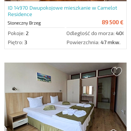
ID 14970
Dwupokojowe mieszkanie w Camelot
Residence
89 500 €
Słoneczny Brzeg
Pokoje:
2
Odległość do morza:
400 m
Piętro:
3
Powierzchnia:
47 mkw.