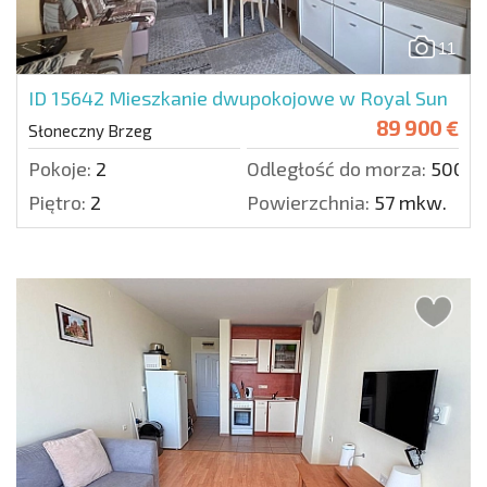
11
ID 15642
Mieszkanie dwupokojowe w Royal Sun
89 900 €
Słoneczny Brzeg
Pokoje:
2
Odległość do morza:
500 m
Piętro:
2
Powierzchnia:
57 mkw.