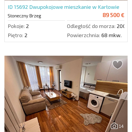
ID 15692
Dwupokojowe mieszkanie w Karłowie
89 500 €
Słoneczny Brzeg
Pokoje:
2
Odległość do morza:
200 m
Piętro:
2
Powierzchnia:
68 mkw.
14