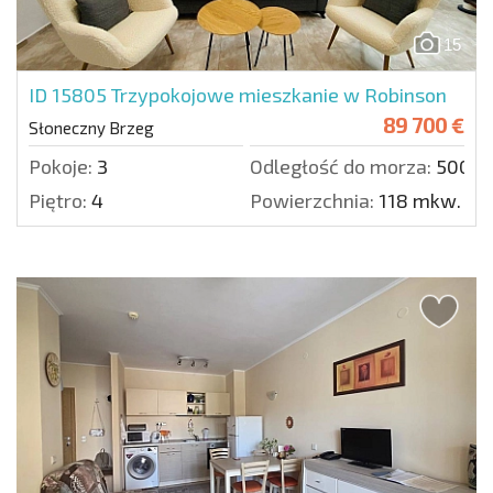
15
ID 15805
Trzypokojowe mieszkanie w Robinson
89 700 €
Słoneczny Brzeg
Pokoje:
3
Odległość do morza:
500 m
Piętro:
4
Powierzchnia:
118 mkw.