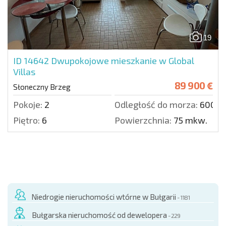
19
ID 14642
Dwupokojowe mieszkanie w Global
Villas
89 900 €
Słoneczny Brzeg
Pokoje:
2
Odległość do morza:
600 m
Piętro:
6
Powierzchnia:
75 mkw.
Niedrogie nieruchomości wtórne w Bułgarii
- 1181
Bułgarska nieruchomość od dewelopera
- 229