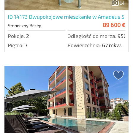
14
ID 14173
Dwupokojowe mieszkanie w Amadeus 5
89 600 €
Słoneczny Brzeg
Pokoje:
2
Odległość do morza:
950 m
Piętro:
7
Powierzchnia:
67 mkw.