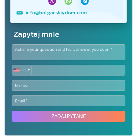
info@bolgarskiydom.com
Zapytaj mnie
+1
UNITED
STATES
+1
ZADAJ PYTANIE