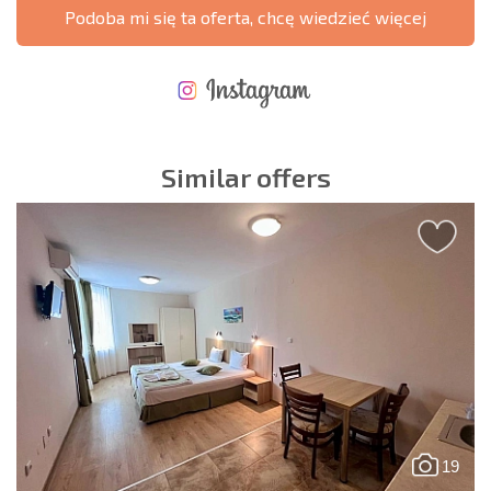
Podoba mi się ta oferta, chcę wiedzieć więcej
NOWA ROZSZERZONA SIATKA POŁĄCZEŃ LOTNICZYCH
KOSZTY PRZY ZAKUPIE NIERUCHOMOŚCI
ROCZNE KOSZTY UTRZYMANIA NIERUCHOMOŚCI
Similar offers
19