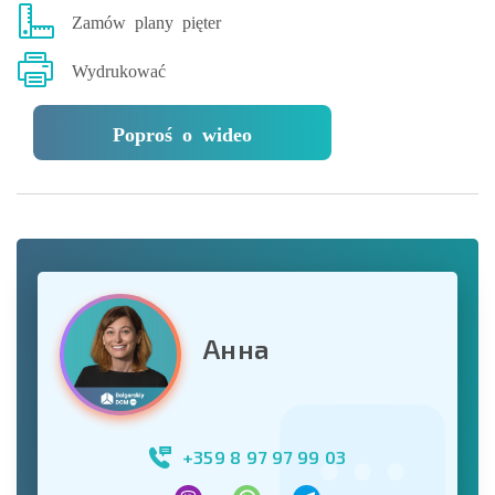
Zamów plany pięter
Wydrukować
Poproś o wideo
Анна
+359 8 97 97 99 03