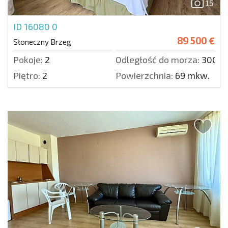
15
ID 16080
0
89 500 €
Słoneczny Brzeg
Pokoje:
2
Odległość do morza:
300 m
Piętro:
2
Powierzchnia:
69 mkw.