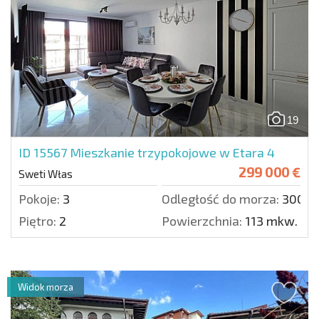
19
ID 15567
Mieszkanie trzypokojowe w Etara 4
299 000 €
Sweti Włas
Pokoje:
3
Odległość do morza:
300 m
Piętro:
2
Powierzchnia:
113 mkw.
Widok morza