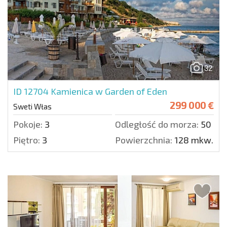
32
ID 12704
Kamienica w Garden of Eden
299 000 €
Sweti Włas
Pokoje:
3
Odległość do morza:
50 m.
Piętro:
3
Powierzchnia:
128 mkw.