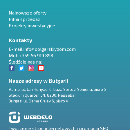
Najnowsze oferty
Pilna sprzedaż
Projekty inwestycyjne
Kontakty
E-mail:
info@bolgarskiydom.com
Mob:+359 56 919 898
Śledźcie nas na:
Nasze adresy w Bułgarii
Varna
,
ul. Jan Hunyadi 6, baza Sortovi Semena, biuro 5
Stadium Quarter, 34
,
8230
,
Nessebar
RU
Burgas
,
ul. Dame Gruev 6, biuro 4
€
EN
$
UA
Tworzenie stron internetowych i promocja SEO