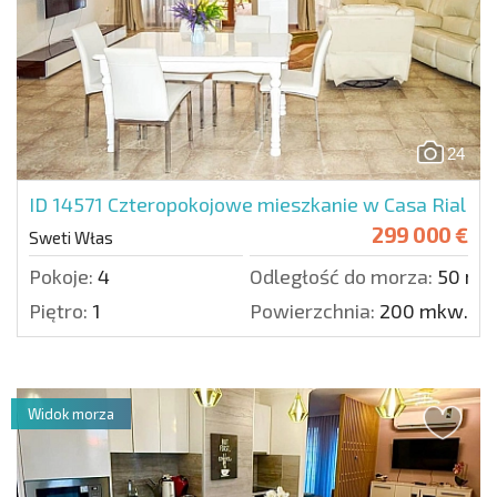
24
ID 14571
Czteropokojowe mieszkanie w Casa Rial
299 000 €
Sweti Włas
Pokoje:
4
Odległość do morza:
50 m.
Piętro:
1
Powierzchnia:
200 mkw.
Widok morza