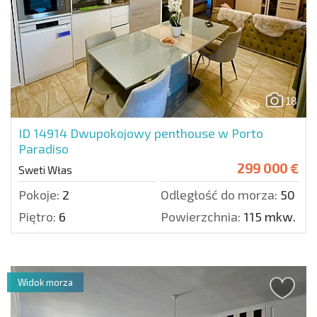
18
ID 14914
Dwupokojowy penthouse w Porto
Paradiso
299 000 €
Sweti Włas
Pokoje:
2
Odległość do morza:
50 m.
Piętro:
6
Powierzchnia:
115 mkw.
Widok morza