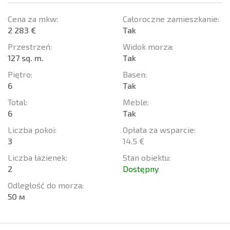
Cena za mkw:
Całoroczne zamieszkanie:
2 283 €
Tak
Przestrzeń:
Widok morza:
127 sq. m.
Tak
Piętro:
Basen:
6
Tak
Total:
Meble:
6
Tak
Liczba pokoi:
Opłata za wsparcie:
3
14.5 €
Liczba łazienek:
Stan obiektu:
2
Dostępny
Odległość do morza:
50 м