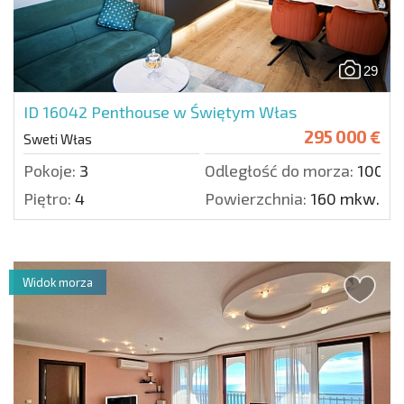
29
ID 16042
Penthouse w Świętym Włas
295 000 €
Sweti Włas
Pokoje:
3
Odległość do morza:
100 m
Piętro:
4
Powierzchnia:
160 mkw.
Widok morza