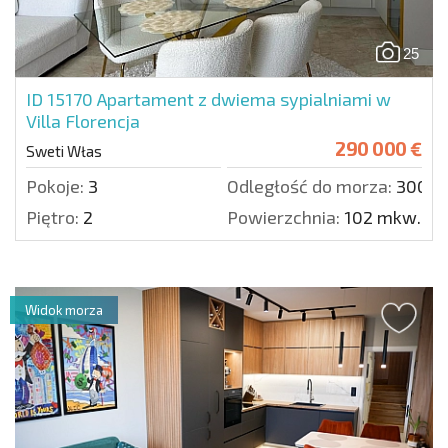
25
ID 15170
Apartament z dwiema sypialniami w
Villa Florencja
290 000 €
Sweti Włas
Pokoje:
3
Odległość do morza:
300 m
Piętro:
2
Powierzchnia:
102 mkw.
Widok morza