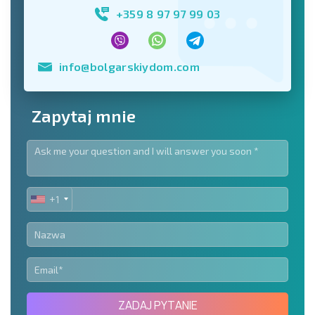
+359 8 97 97 99 03
info@bolgarskiydom.com
Zapytaj mnie
+1
UNITED
STATES
+1
ZADAJ PYTANIE