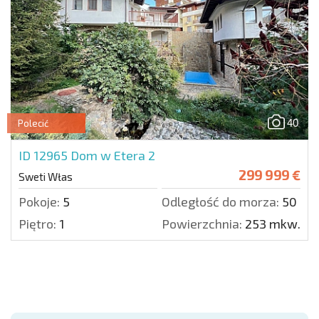
40
Polecić
ID 12965
Dom w Etera 2
299 999 €
Sweti Włas
Pokoje:
5
Odległość do morza:
50 m.
Piętro:
1
Powierzchnia:
253 mkw.