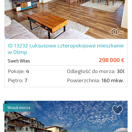
29
ID 13232
Luksusowe czteropokojowe mieszkanie
w Olimp
298 000 €
Sweti Włas
Pokoje:
4
Odległość do morza:
300 m
Piętro:
7
Powierzchnia:
160 mkw.
Widok morza