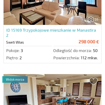
16
ID 15169
Trzypokojowe mieszkanie w Manastira
2
298 000 €
Sweti Włas
Pokoje:
3
Odległość do morza:
50 m.
Piętro:
2
Powierzchnia:
112 mkw.
Widok morza