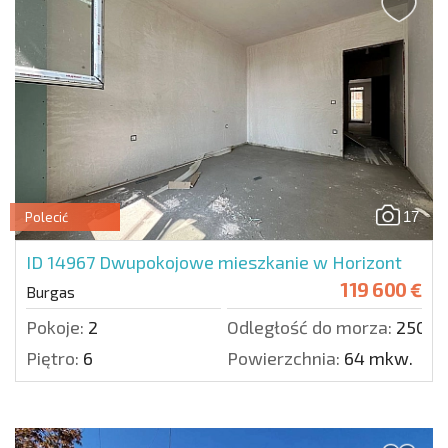
17
Polecić
ID 14967
Dwupokojowe mieszkanie w Horizont
119 600 €
Burgas
Pokoje:
2
Odległość do morza:
2500 
Piętro:
6
Powierzchnia:
64 mkw.