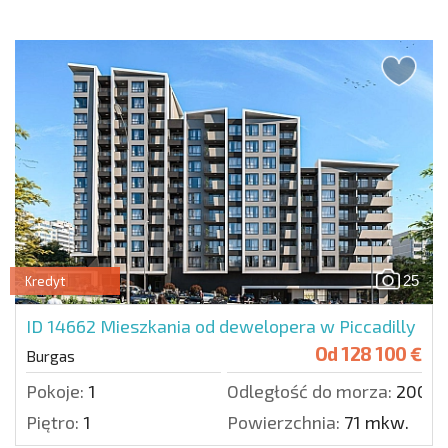
25
Kredyt
ID 14662
Mieszkania od dewelopera w Piccadilly
Od
128 100 €
Burgas
Pokoje:
1
Odległość do morza:
2000 
Piętro:
1
Powierzchnia:
71 mkw.