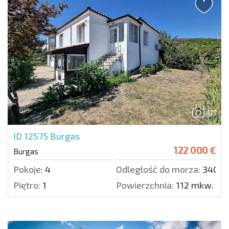
42
ID 12575
Burgas
122 000 €
Burgas
Pokoje:
4
Odległość do morza:
34000
Piętro:
1
Powierzchnia:
112 mkw.