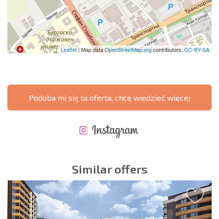
Leaflet
| Map data
OpenStreetMap.org
contributors,
CC-BY-SA
Podoba mi się ta oferta, chcę wiedzieć więcej
NOWA ROZSZERZONA SIATKA POŁĄCZEŃ LOTNICZYCH
KOSZTY PRZY ZAKUPIE NIERUCHOMOŚCI
ROCZNE KOSZTY UTRZYMANIA NIERUCHOMOŚCI
Similar offers