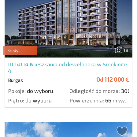
18
Kredyt
ID 14114
Mieszkania od dewelopera w Smokinite
4
Od
112 000 €
Burgas
Pokoje:
do wyboru
Odległość do morza:
3000 
Piętro:
do wyboru
Powierzchnia:
66 mkw.