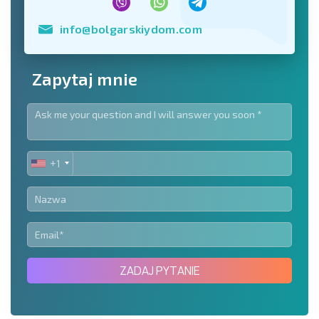
info@bolgarskiydom.com
Zapytaj mnie
+1
UNITED
STATES
+1
ZADAJ PYTANIE