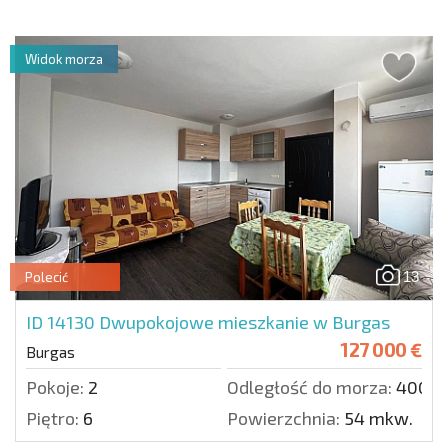
Widok morza
13
Polecić
ID 14130
Dwupokojowe mieszkanie w Burgas
127 000 €
Burgas
Pokoje:
2
Odległość do morza:
4000 
Piętro:
6
Powierzchnia:
54 mkw.