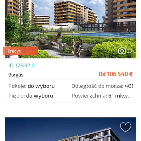
13
Kredyt
ID 12832
0
Od
106 540 €
Burgas
Pokoje:
do wyboru
Odległość do morza:
4000 
Piętro:
do wyboru
Powierzchnia:
61 mkw.