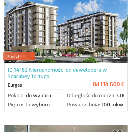
4
Kredyt
ID 14162
Nieruchomości od dewelopera w
Scarabey Tortuga
Od
114 600 €
Burgas
Pokoje:
do wyboru
Odległość do morza:
4000 
Piętro:
do wyboru
Powierzchnia:
100 mkw.