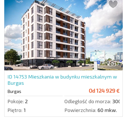
3
ID 14753
Mieszkania w budynku mieszkalnym w
Burgas
Od
124 929 €
Burgas
Pokoje:
2
Odległość do morza:
3000 
Piętro:
1
Powierzchnia:
60 mkw.