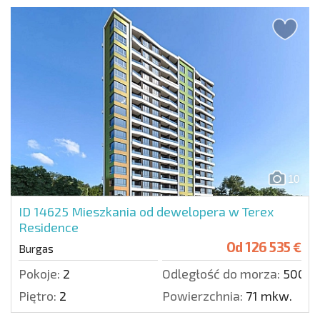
10
ID 14625
Mieszkania od dewelopera w Terex
Residence
Od
126 535 €
Burgas
Pokoje:
2
Odległość do morza:
5000 
Piętro:
2
Powierzchnia:
71 mkw.