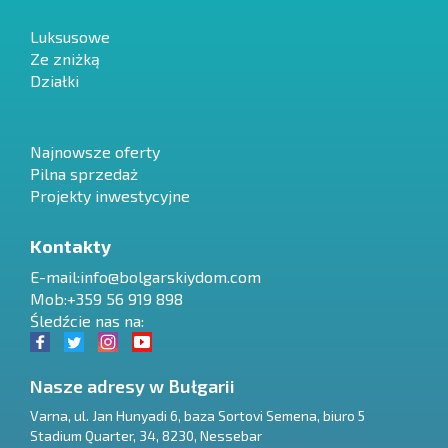
Luksusowe
Ze zniżką
Działki
Najnowsze oferty
Pilna sprzedaż
Projekty inwestycyjne
Kontakty
E-mail:
info@bolgarskiydom.com
Mob:+359 56 919 898
Śledźcie nas na:
Nasze adresy w Bułgarii
Varna
,
ul. Jan Hunyadi 6, baza Sortovi Semena, biuro 5
Stadium Quarter, 34
,
8230
,
Nessebar
RU