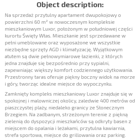
Object description:
Na sprzedaż przytulny apartament dwupokojowy o
powierzchni 60 m² w nowoczesnym kompleksie
mieszkaniowym Luxor, położonym w południowej części
kurortu Święty Włas. Mieszkanie jest sprzedawane w
pełni umeblowane oraz wyposażone we wszystkie
niezbędne sprzęty AGD i klimatyzację. Wyjątkowym
atutem są dwie pełnowymiarowe łazienki, z których
jedna znajduje się bezpośrednio przy sypialni,
zapewniając większy komfort codziennego użytkowania.
Przestronny taras oferuje piękny boczny widok na morze
i góry, tworząc idealne miejsce do wypoczynku.
Zamknięty kompleks mieszkaniowy Luxor znajduje się w
spokojnej i malowniczej okolicy, zaledwie 400 metrów od
piaszczystej plaży, niedaleko granicy ze Słonecznym
Brzegiem. Na zadbanym, strzeżonym terenie z piękną
zielenią do dyspozycji mieszkańców są odkryty basen z
miejscem do opalania i leżakami, przytulna kawiarnia,
strefa sportowa, miejsce do grillowania oraz parking.