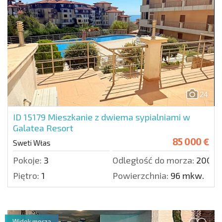
24
ID 15179
Mieszkanie z dwiema sypialniami w
Galatea Resort
85 000 €
Sweti Włas
Pokoje:
3
Odległość do morza:
200 m
Piętro:
1
Powierzchnia:
96 mkw.
Widok morza