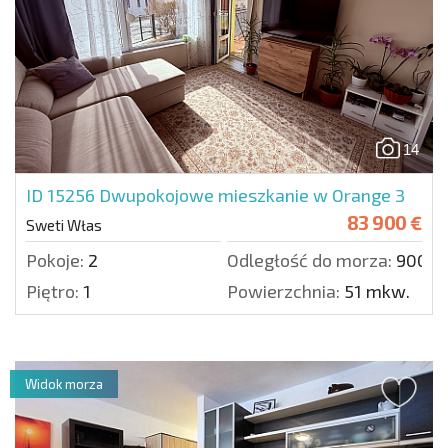
14
ID 15256
Dwupokojowe mieszkanie w Orange 3
83 900 €
Sweti Włas
Pokoje:
2
Odległość do morza:
900 m
Piętro:
1
Powierzchnia:
51 mkw.
Widok morza