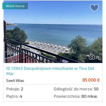
Widok morza
29
ID 13943
Dwupokojowe mieszkanie w Tiva Del
Mar
85 000 €
Sweti Włas
Pokoje:
2
Odległość do morza:
50 m.
Piętro:
4
Powierzchnia:
80 mkw.