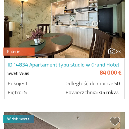
23
Polecić
ID 14834
Apartament typu studio w Grand Hotel
84 000 €
Sweti Włas
Pokoje:
1
Odległość do morza:
50 m.
Piętro:
5
Powierzchnia:
45 mkw.
Widok morza