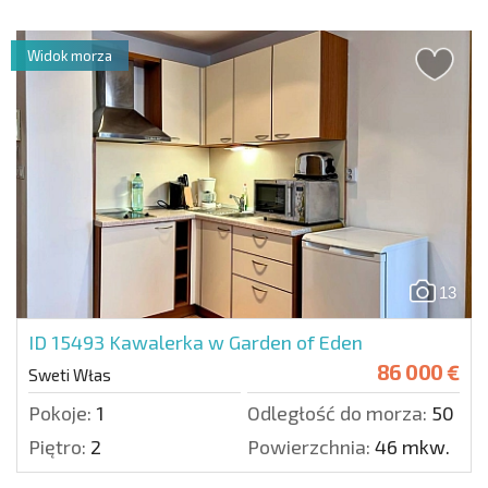
Widok morza
13
ID 15493
Kawalerka w Garden of Eden
86 000 €
Sweti Włas
Pokoje:
1
Odległość do morza:
50 m.
Piętro:
2
Powierzchnia:
46 mkw.