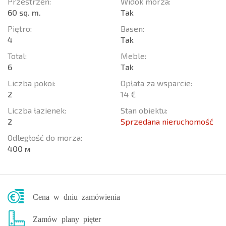
Przestrzeń:
Widok morza:
60 sq. m.
Tak
Piętro:
Basen:
4
Tak
Total:
Meble:
6
Tak
Liczba pokoi:
Opłata za wsparcie:
2
14 €
Liczba łazienek:
Stan obiektu:
2
Sprzedana nieruchomość
Odległość do morza:
400 м
Cena w dniu zamówienia
Zamów plany pięter