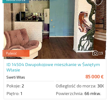
19
Polecić
ID 14504
Dwupokojowe mieszkanie w Świętym
Własie
85 000 €
Sweti Włas
Pokoje:
2
Odległość do morza:
300 m
Piętro:
1
Powierzchnia:
66 mkw.