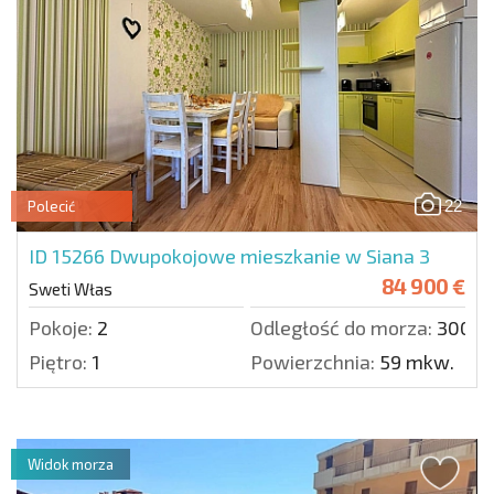
22
Polecić
ID 15266
Dwupokojowe mieszkanie w Siana 3
84 900 €
Sweti Włas
Pokoje:
2
Odległość do morza:
300 m
Piętro:
1
Powierzchnia:
59 mkw.
Widok morza