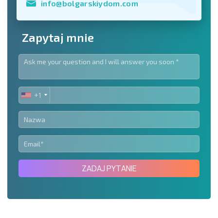
info@bolgarskiydom.com
Zapytaj mnie
+1
UNITED
STATES
+1
ZADAJ PYTANIE