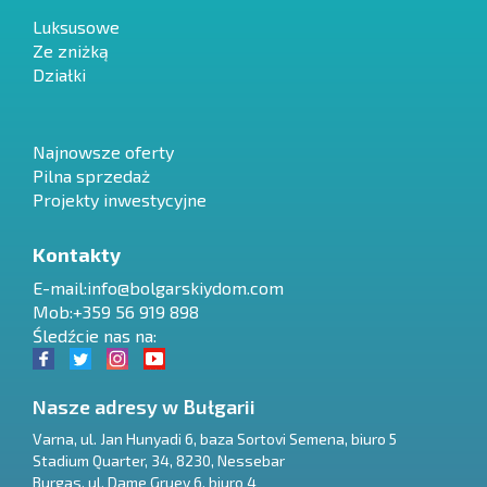
Luksusowe
Ze zniżką
Działki
Najnowsze oferty
Pilna sprzedaż
Projekty inwestycyjne
Kontakty
E-mail:
info@bolgarskiydom.com
Mob:+359 56 919 898
Śledźcie nas na:
Nasze adresy w Bułgarii
Varna
,
ul. Jan Hunyadi 6, baza Sortovi Semena, biuro 5
Stadium Quarter, 34
,
8230
,
Nessebar
RU
Burgas
,
ul. Dame Gruev 6, biuro 4