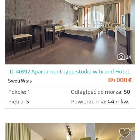
14
ID 14892
Apartament typu studio w Grand Hotel
84 000 €
Sweti Włas
Pokoje:
1
Odległość do morza:
50 m.
Piętro:
5
Powierzchnia:
44 mkw.