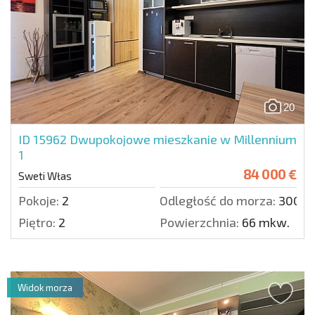
20
ID 15962
Dwupokojowe mieszkanie w Millennium
1
84 000 €
Sweti Włas
Pokoje:
2
Odległość do morza:
300 m
Piętro:
2
Powierzchnia:
66 mkw.
Widok morza