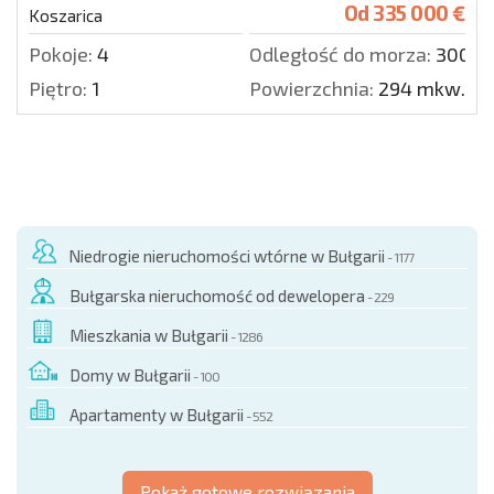
Od
335 000 €
Koszarica
Pokoje:
4
Odległość do morza:
3000 
Piętro:
1
Powierzchnia:
294 mkw.
Niedrogie nieruchomości wtórne w Bułgarii
- 1177
Bułgarska nieruchomość od dewelopera
- 229
Mieszkania w Bułgarii
- 1286
Domy w Bułgarii
- 100
Apartamenty w Bułgarii
- 552
Pokaż gotowe rozwiązania