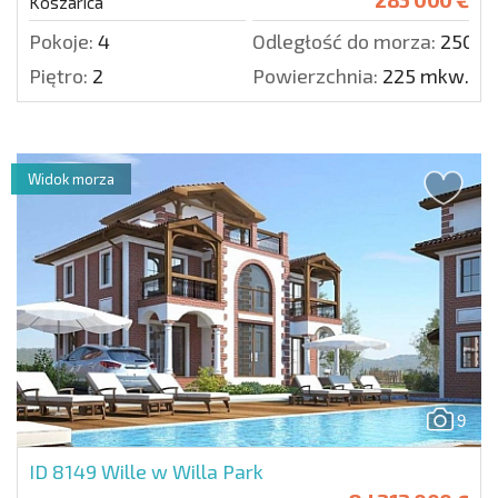
Koszarica
Pokoje:
4
Odległość do morza:
2500 
Piętro:
2
Powierzchnia:
225 mkw.
Widok morza
9
ID 8149
Wille w Willa Park