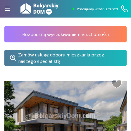
Pracujemy właśnie teraz!
Rozpocznij wyszukiwanie nieruchomości
Zamów usługę doboru mieszkania przez
naszego specjalistę