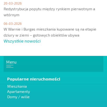
20-03-2026
Redystrybucja popytu między rynkiem pierwotnym a
wtórnym
06-03-2026
W Warnie i Burgas mieszkania kupowane są na etapie
dziury w ziemi – gotowych obiektów ubywa
Wszystkie nowości
Menu
Popularne nieruchomości
Mieszkania
Apartamenty
Domy / wille