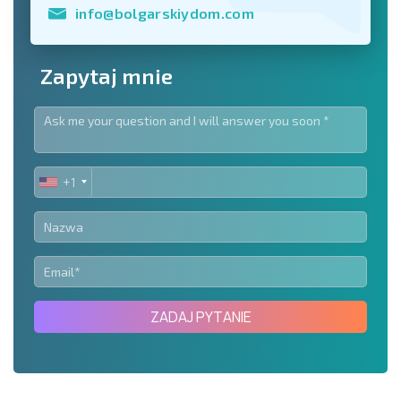
info@bolgarskiydom.com
Zapytaj mnie
+1
UNITED
STATES
+1
ZADAJ PYTANIE