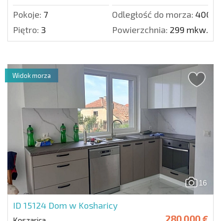
Pokoje:
7
Odległość do morza:
4000 
Piętro:
3
Powierzchnia:
299 mkw.
Widok morza
16
ID 15124
Dom w Kosharicy
280 000 €
Koszarica