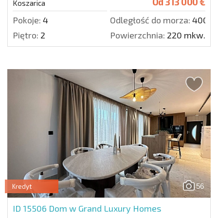
Od
313 000 €
Koszarica
Pokoje:
4
Odległość do morza:
4000 
Piętro:
2
Powierzchnia:
220 mkw.
56
Kredyt
ID 15506
Dom w Grand Luxury Homes