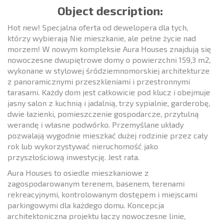
Object description:
Hot new! Specjalna oferta od dewelopera dla tych,
którzy wybierają Nie mieszkanie, ale pełne życie nad
morzem! W nowym kompleksie Aura Houses znajdują się
nowoczesne dwupiętrowe domy o powierzchni 159,3 m2,
wykonane w stylowej śródziemnomorskiej architekturze
z panoramicznymi przeszkleniami i przestronnymi
tarasami. Każdy dom jest całkowicie pod klucz i obejmuje
jasny salon z kuchnią i jadalnią, trzy sypialnie, garderobę,
dwie łazienki, pomieszczenie gospodarcze, przytulną
werandę i własne podwórko. Przemyślane układy
pozwalają wygodnie mieszkać dużej rodzinie przez cały
rok lub wykorzystywać nieruchomość jako
przyszłościową inwestycję. Jest rata.
Aura Houses to osiedle mieszkaniowe z
zagospodarowanym terenem, basenem, terenami
rekreacyjnymi, kontrolowanym dostępem i miejscami
parkingowymi dla każdego domu. Koncepcja
architektoniczna projektu łączy nowoczesne linie,