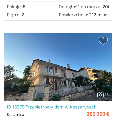
Pokoje:
6
Odległość do morza:
2000 
Piętro:
2
Powierzchnia:
212 mkw.
26
ID 15278
Trzypiętrowy dom w Koszarycach
280 000 €
Koszarica