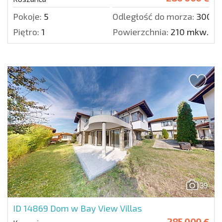
Pokoje:
5
Odległość do morza:
3000 
Piętro:
1
Powierzchnia:
210 mkw.
39
ID 14869
Dom w Bay View Villas
285 000 €