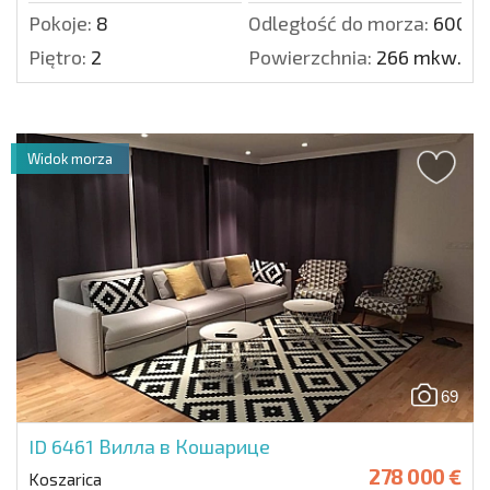
Pokoje:
8
Odległość do morza:
6000 
Piętro:
2
Powierzchnia:
266 mkw.
Widok morza
69
ID 6461
Вилла в Кошарице
278 000 €
Koszarica