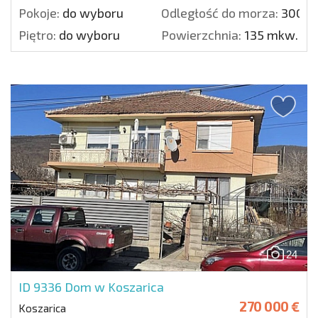
Pokoje:
do wyboru
Odległość do morza:
3000 
Piętro:
do wyboru
Powierzchnia:
135 mkw.
24
ID 9336
Dom w Koszarica
270 000 €
Koszarica