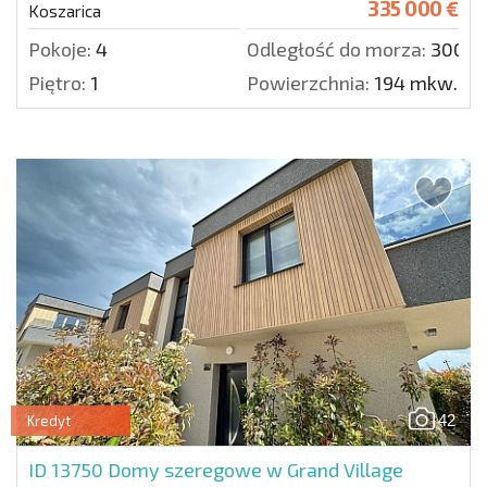
335 000 €
Koszarica
Pokoje:
4
Odległość do morza:
3000 
Piętro:
1
Powierzchnia:
194 mkw.
42
Kredyt
ID 13750
Domy szeregowe w Grand Village