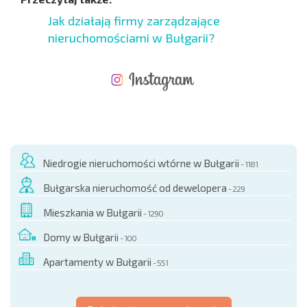
Jak działają firmy zarządzające
nieruchomościami w Bułgarii?
NOWA ROZSZERZONA SIATKA POŁĄCZEŃ LOTNICZYCH
KOSZTY PRZY ZAKUPIE NIERUCHOMOŚCI
ROCZNE KOSZTY UTRZYMANIA NIERUCHOMOŚCI
Niedrogie nieruchomości wtórne w Bułgarii
- 1181
Bułgarska nieruchomość od dewelopera
- 229
Mieszkania w Bułgarii
- 1290
Domy w Bułgarii
- 100
Apartamenty w Bułgarii
- 551