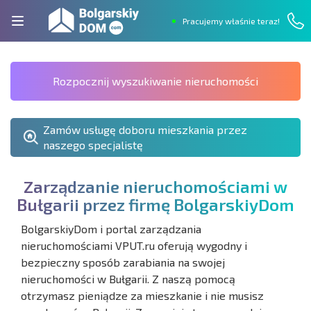
Pracujemy właśnie teraz!
Rozpocznij wyszukiwanie nieruchomości
Zamów usługę doboru mieszkania przez
naszego specjalistę
Z
a
r
z
ą
d
z
a
n
i
e
n
i
e
r
u
c
h
o
m
o
ś
c
i
a
m
i
w
B
u
ł
g
a
r
i
i
p
r
z
e
z
f
r
m
ę
B
o
l
g
a
r
s
k
i
y
D
o
m
BolgarskiyDom i portal zarządzania
nieruchomościami VPUT.ru oferują wygodny i
bezpieczny sposób zarabiania na swojej
nieruchomości w Bułgarii. Z naszą pomocą
otrzymasz pieniądze za mieszkanie i nie musisz