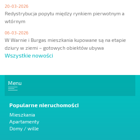
20-03-2026
Redystrybucja popytu między rynkiem pierwotnym a
wtórnym
06-03-2026
W Warnie i Burgas mieszkania kupowane są na etapie
dziury w ziemi – gotowych obiektów ubywa
Wszystkie nowości
Menu
Popularne nieruchomości
Mieszkania
Apartamenty
Domy / wille