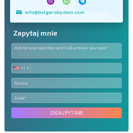
info@bolgarskiydom.com
Zapytaj mnie
+1
UNITED
STATES
+1
ZADAJ PYTANIE