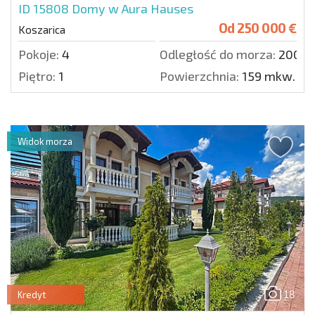
ID 15808
Domy w Aura Hauses
Od
250 000 €
Koszarica
Pokoje:
4
Odległość do morza:
2000 
Piętro:
1
Powierzchnia:
159 mkw.
Widok morza
18
Kredyt