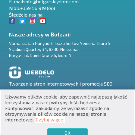
E-mail:
info@bolgarskiydom.com
Mob:+359 56 919 898
Śledźcie nas na:
Nasze adresy w Bułgarii
Varna
,
ul. Jan Hunyadi 6, baza Sortovi Semena, biuro 5
Stadium Quarter, 34
,
8230
,
Nessebar
RU
Burgas
,
ul. Dame Gruev 6, biuro 4
€
EN
$
UA
Tworzenie stron internetowych i promocja SEO
₽
PL
Używamy plików cookie, aby zapewnić najlepszą jakość
korzystania z naszej witryny. Jeśli będziesz
₴
DE
kontynuować, zakładamy, że wyrażasz zgodę na
otrzymywanie plików cookie na naszej stronie
zł
BG
UNIC 201160903
internetowej.
Czytaj więcej
Nieruchomości w Bułgarii © 2026
ОК
€
CHCĘ SPRZEDAĆ
CHCĘ KUPIĆ
PL