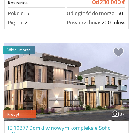
Od
230 000 €
Koszarica
Pokoje:
5
Odległość do morza:
5000 
Piętro:
2
Powierzchnia:
200 mkw.
Widok morza
37
Kredyt
ID 10377
Domki w nowym kompleksie Soho