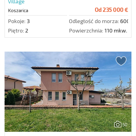
Village
Od
235 000 €
Koszarica
Pokoje:
3
Odległość do morza:
6000 
Piętro:
2
Powierzchnia:
110 mkw.
50