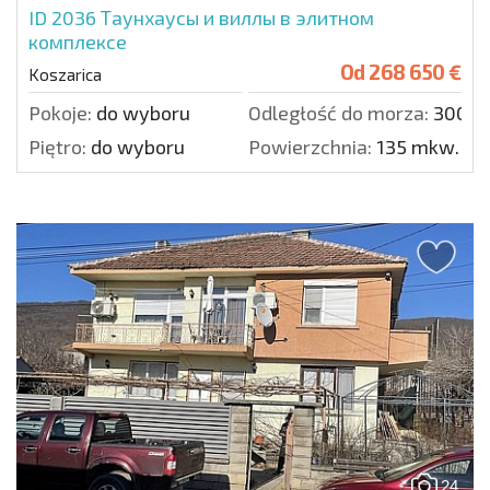
ID 2036
Таунхаусы и виллы в элитном
комплексе
Od
268 650 €
Koszarica
Pokoje:
do wyboru
Odległość do morza:
3000 
Piętro:
do wyboru
Powierzchnia:
135 mkw.
24