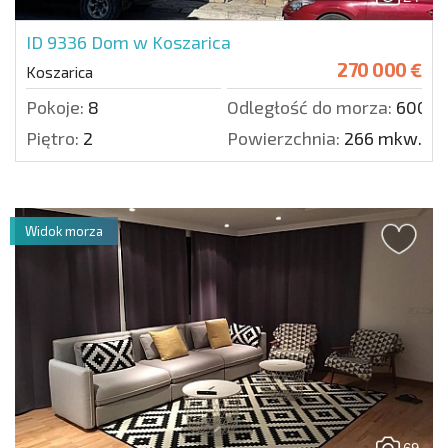
ID 9336
Dom w Koszarica
270 000 €
Koszarica
Pokoje:
8
Odległość do morza:
6000 
Piętro:
2
Powierzchnia:
266 mkw.
Widok morza