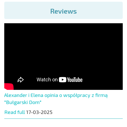
Reviews
Alexander i Elena opinia o współpracy z firmą
"Bułgarski Dom"
Read full
17-03-2025