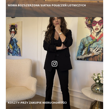
NOWA ROZSZERZONA SIATKA POŁĄCZEŃ LOTNICZYCH
KOSZTY PRZY ZAKUPIE NIERUCHOMOŚCI