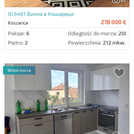
69
ID 6461
Вилла в Кошарице
278 000 €
Koszarica
Pokoje:
6
Odległość do morza:
2000 
Piętro:
2
Powierzchnia:
212 mkw.
Widok morza