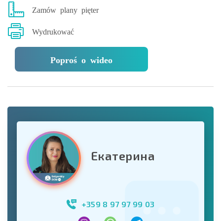
Zamów plany pięter
Wydrukować
Poproś o wideo
Екатерина
+359 8 97 97 99 03