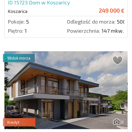
ID 15723
Dom w Koszaricy
249 000 €
Koszarica
Pokoje:
5
Odległość do morza:
5000 
Piętro:
1
Powierzchnia:
147 mkw.
Widok morza
8
Kredyt