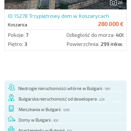
26
ID 15278
Trzypiętrowy dom w Koszarycach
280 000 €
Koszarica
Pokoje:
7
Odległość do morza:
4000 
Piętro:
3
Powierzchnia:
299 mkw.
Niedrogie nieruchomości wtórne w Bułgarii
- 1181
Bułgarska nieruchomość od dewelopera
- 229
Mieszkania w Bułgarii
- 1290
Domy w Bułgarii
- 100
Apartamenty w Bułgarii
- 551