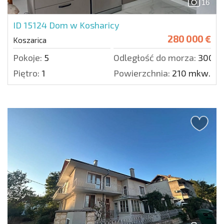
16
ID 15124
Dom w Kosharicy
280 000 €
Koszarica
Pokoje:
5
Odległość do morza:
3000 
Piętro:
1
Powierzchnia:
210 mkw.