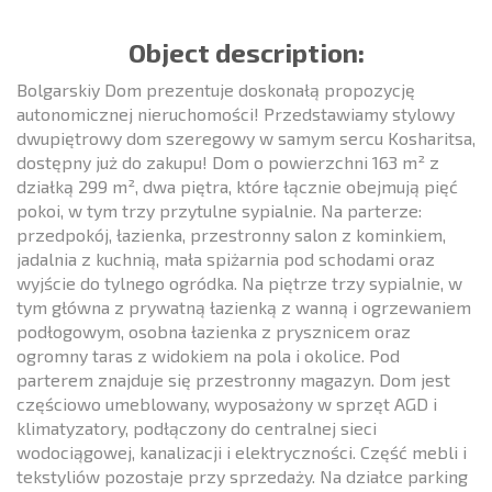
Object description:
Bolgarskiy Dom prezentuje doskonałą propozycję
autonomicznej nieruchomości! Przedstawiamy stylowy
dwupiętrowy dom szeregowy w samym sercu Kosharitsa,
dostępny już do zakupu! Dom o powierzchni 163 m² z
działką 299 m², dwa piętra, które łącznie obejmują pięć
pokoi, w tym trzy przytulne sypialnie. Na parterze:
przedpokój, łazienka, przestronny salon z kominkiem,
jadalnia z kuchnią, mała spiżarnia pod schodami oraz
wyjście do tylnego ogródka. Na piętrze trzy sypialnie, w
tym główna z prywatną łazienką z wanną i ogrzewaniem
podłogowym, osobna łazienka z prysznicem oraz
ogromny taras z widokiem na pola i okolice. Pod
parterem znajduje się przestronny magazyn. Dom jest
częściowo umeblowany, wyposażony w sprzęt AGD i
klimatyzatory, podłączony do centralnej sieci
wodociągowej, kanalizacji i elektryczności. Część mebli i
tekstyliów pozostaje przy sprzedaży. Na działce parking