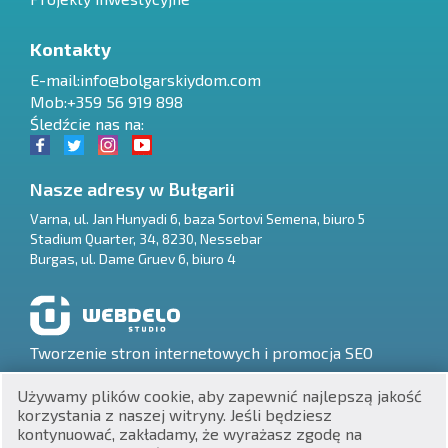
Kontakty
E-mail:
info@bolgarskiydom.com
Mob:+359 56 919 898
Śledźcie nas na:
Nasze adresy w Bułgarii
Varna
,
ul. Jan Hunyadi 6, baza Sortovi Semena, biuro 5
Stadium Quarter, 34
,
8230
,
Nessebar
RU
Burgas
,
ul. Dame Gruev 6, biuro 4
€
EN
$
UA
Tworzenie stron internetowych i promocja SEO
₽
PL
Używamy plików cookie, aby zapewnić najlepszą jakość
korzystania z naszej witryny. Jeśli będziesz
₴
DE
kontynuować, zakładamy, że wyrażasz zgodę na