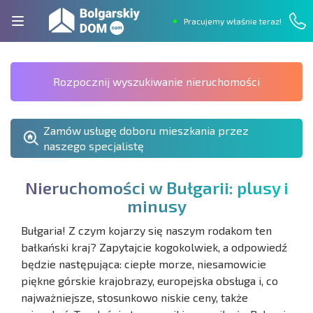
Pracujemy właśnie teraz!
Rozpocznij wyszukiwanie nieruchomości
Zamów usługę doboru mieszkania przez
naszego specjalistę
N
i
e
r
u
c
h
o
m
o
ś
c
i
w
B
u
ł
g
a
r
i
i
:
p
l
u
s
y
i
m
i
n
u
s
y
Bułgaria! Z czym kojarzy się naszym rodakom ten
bałkański kraj? Zapytajcie kogokolwiek, a odpowiedź
będzie następująca: ciepłe morze, niesamowicie
piękne górskie krajobrazy, europejska obsługa i, co
najważniejsze, stosunkowo niskie ceny, także