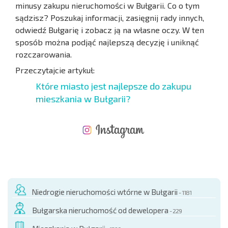
minusy zakupu nieruchomości w Bułgarii. Co o tym
sądzisz? Poszukaj informacji, zasięgnij rady innych,
odwiedź Bułgarię i zobacz ją na własne oczy. W ten
sposób można podjąć najlepszą decyzję i uniknąć
rozczarowania.
Przeczytajcie artykuł:
Które miasto jest najlepsze do zakupu
mieszkania w Bułgarii?
NOWA ROZSZERZONA SIATKA POŁĄCZEŃ LOTNICZYCH
KOSZTY PRZY ZAKUPIE NIERUCHOMOŚCI
ROCZNE KOSZTY UTRZYMANIA NIERUCHOMOŚCI
Niedrogie nieruchomości wtórne w Bułgarii
- 1181
Bułgarska nieruchomość od dewelopera
- 229