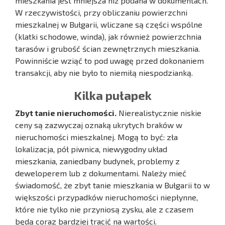
mieszkania jest mniejsza niż podana w dokumentach.
W rzeczywistości, przy obliczaniu powierzchni
mieszkalnej w Bułgarii, wliczane są części wspólne
(klatki schodowe, winda), jak również powierzchnia
tarasów i grubość ścian zewnętrznych mieszkania.
Powinniście wziąć to pod uwagę przed dokonaniem
transakcji, aby nie było to niemiłą niespodzianką.
Kilka pułapek
Zbyt tanie nieruchomości.
Nierealistycznie niskie
ceny są zazwyczaj oznaką ukrytych braków w
nieruchomości mieszkalnej. Mogą to być: zła
lokalizacja, pół piwnica, niewygodny układ
mieszkania, zaniedbany budynek, problemy z
deweloperem lub z dokumentami. Należy mieć
świadomość, że zbyt tanie mieszkania w Bułgarii to w
większości przypadków nieruchomości niepłynne,
które nie tylko nie przyniosą zysku, ale z czasem
będą coraz bardziej tracić na wartości.